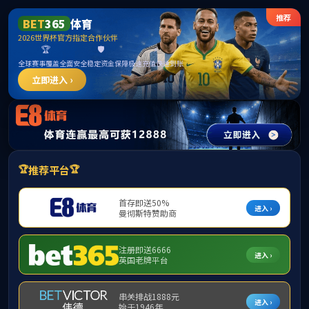
3044永利集团(中国)有限公司
部门概
科技动
首页
况
态
首页
>
下载
下载中心
纵向项目
3044永利校级科研机构申请表-
重点平台
3044永利校级科研机构申请表-
科研成果
3044永利校级科研机构申请表-