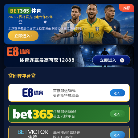
3044永利集团(中国)有限公司
部门概
科技动
首页
况
态
首页
>
文件
文件政策
纵向项目
【中国科协】重要学术会议指南（2
重点平台
【中国科协】重要学术会议指南（2
科研成果
【学校】3044永利教职工因公