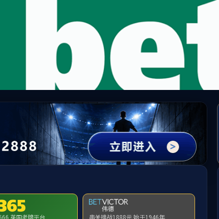
3044永利集团(中国)有限公司
示：访问地址无效，2025/0627/c13771a286494/http:找不到对应的栏
首页
关闭此页